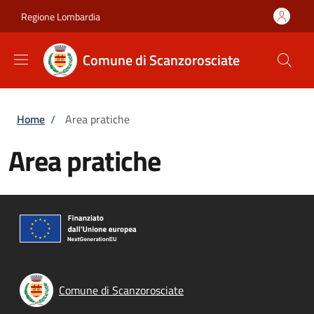
Salta al contenuto principale
Skip to footer content
Regione Lombardia
Comune di Scanzorosciate
Briciole di pane
Home
/
Area pratiche
Area pratiche
Comune di Scanzorosciate