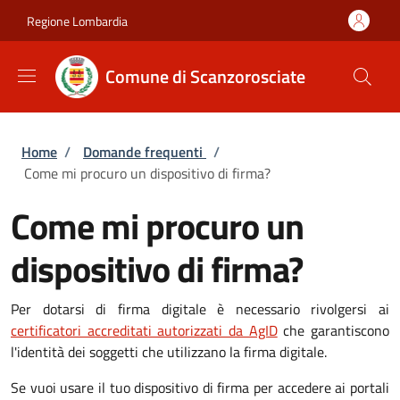
Salta al contenuto principale
Skip to footer content
Regione Lombardia
Comune di Scanzorosciate
Briciole di pane
Home
/
Domande frequenti
/
Come mi procuro un dispositivo di firma?
Come mi procuro un
dispositivo di firma?
Per dotarsi di firma digitale è necessario rivolgersi ai
certificatori accreditati autorizzati da AgID
che garantiscono
l'identità dei soggetti che utilizzano la firma digitale.
Se vuoi usare il tuo dispositivo di firma per accedere ai portali