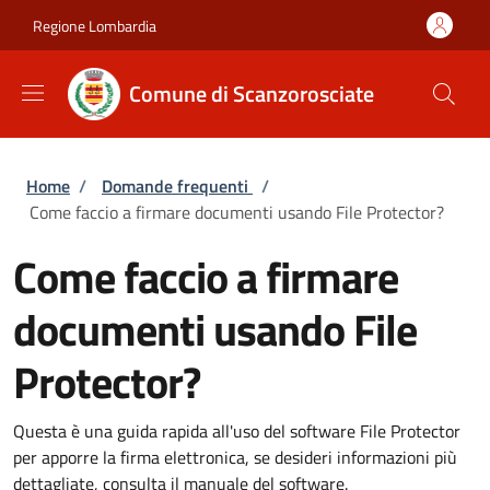
Salta al contenuto principale
Skip to footer content
Regione Lombardia
Comune di Scanzorosciate
Briciole di pane
Home
/
Domande frequenti
/
Come faccio a firmare documenti usando File Protector?
Come faccio a firmare
documenti usando File
Protector?
Questa è una guida rapida all'uso del software File Protector
per apporre la firma elettronica, se desideri informazioni più
dettagliate, consulta il manuale del software.