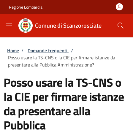
Salta al contenuto principale
Skip to footer content
Regione Lombardia
Comune di Scanzorosciate
Briciole di pane
Home
/
Domande frequenti
/
Posso usare la TS-CNS o la CIE per firmare istanze da
presentare alla Pubblica Amministrazione?
Posso usare la TS-CNS o
la CIE per firmare istanze
da presentare alla
Pubblica