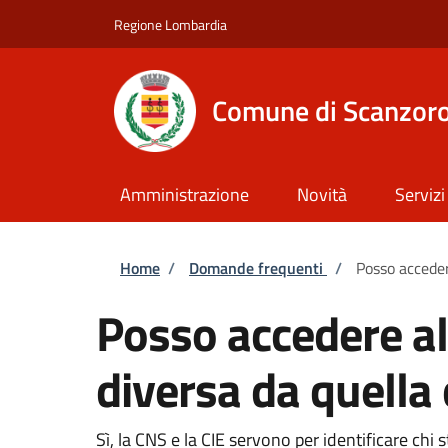
Salta al contenuto principale
Skip to footer content
Regione Lombardia
Comune di Scanzoro
Amministrazione
Novità
Servizi
Briciole di pane
Home
/
Domande frequenti
/
Posso acceder
Posso accedere al
diversa da quella 
Sì, la CNS e la CIE servono per identificare ch