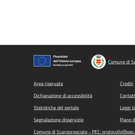
Comune di Sc
Footer menu
Area riservata
Crediti
Dichiarazione di accessibilità
Contatt
Statistiche del portale
Leggi l
Segnalazione disservizio
Piano d
Comune di Scanzorosciate - PEC: protocollo@pec.