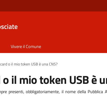
sciate
Vivere il Comune
 card o il mio token USB è una CNS?
 o il mio token USB è 
e presenti, obbligatoriamente, il nome della Pubblica Am