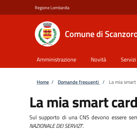
Salta al contenuto principale
Skip to footer content
Regione Lombardia
Comune di Scanzoro
Amministrazione
Novità
Servizi
Briciole di pane
Home
/
Domande frequenti
/
La mia smart
La mia smart card
Sul supporto di una CNS devono essere sempr
NAZIONALE DEI SERVIZI
”.