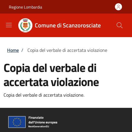
Salta al contenuto principale
Skip to footer content
Regione Lombardia
Comune di Scanzorosciate
Briciole di pane
Home
/
Copia del verbale di accertata violazione
Copia del verbale di
accertata violazione
Copia del verbale di accertata violazione.