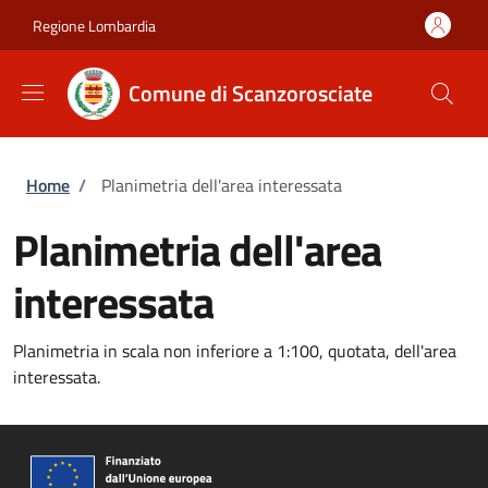
Salta al contenuto principale
Skip to footer content
Regione Lombardia
Comune di Scanzorosciate
Briciole di pane
Home
/
Planimetria dell'area interessata
Planimetria dell'area
interessata
Planimetria in scala non inferiore a 1:100, quotata, dell'area
interessata.