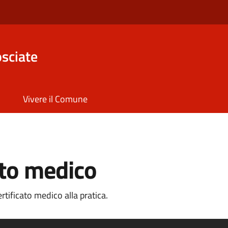
sciate
Vivere il Comune
ato medico
tificato medico alla pratica.