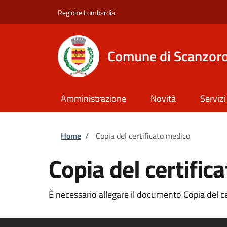
Salta al contenuto principale
Skip to footer content
Regione Lombardia
Comune di Scanzoro
Amministrazione
Novità
Servizi
Briciole di pane
Home
/
Copia del certificato medico
Copia del certific
È necessario allegare il documento Copia del cer