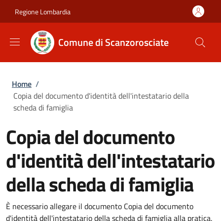
Salta al contenuto principale
Skip to footer content
Regione Lombardia
Comune di Scanzorosciate
Briciole di pane
Home
/
Copia del documento d'identità dell'intestatario della
scheda di famiglia
Copia del documento
d'identità dell'intestatario
della scheda di famiglia
È necessario allegare il documento Copia del documento
d'identità dell'intestatario della scheda di famiglia alla pratica.