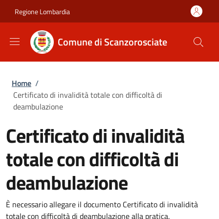
Salta al contenuto principale
Skip to footer content
Regione Lombardia
Comune di Scanzorosciate
Briciole di pane
Home
/
Certificato di invalidità totale con difficoltà di
deambulazione
Certificato di invalidità
totale con difficoltà di
deambulazione
È necessario allegare il documento Certificato di invalidità
totale con difficoltà di deambulazione alla pratica.