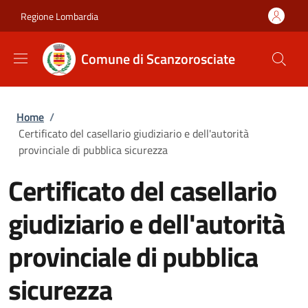
Salta al contenuto principale
Skip to footer content
Regione Lombardia
Comune di Scanzorosciate
Briciole di pane
Home
/
Certificato del casellario giudiziario e dell'autorità
provinciale di pubblica sicurezza
Certificato del casellario
giudiziario e dell'autorità
provinciale di pubblica
sicurezza