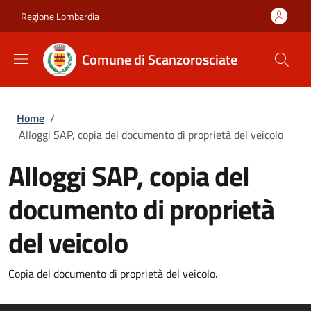
Salta al contenuto principale
Skip to footer content
Regione Lombardia
Comune di Scanzorosciate
Briciole di pane
Home
/
Alloggi SAP, copia del documento di proprietà del veicolo
Alloggi SAP, copia del
documento di proprietà
del veicolo
Copia del documento di proprietà del veicolo.