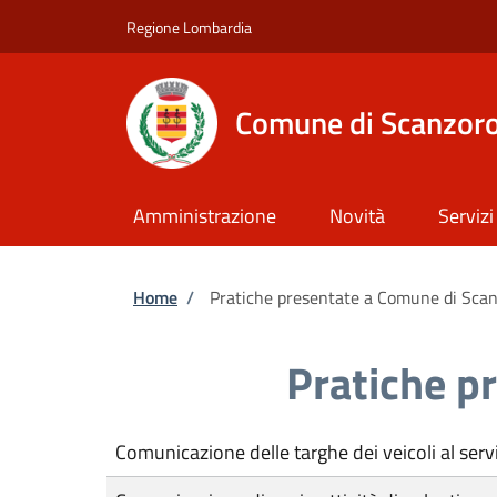
Salta al contenuto principale
Skip to footer content
Regione Lombardia
Comune di Scanzoro
Amministrazione
Novità
Servizi
Briciole di pane
Home
/
Pratiche presentate a Comune di Scan
Pratiche p
Comunicazione delle targhe dei veicoli al servi