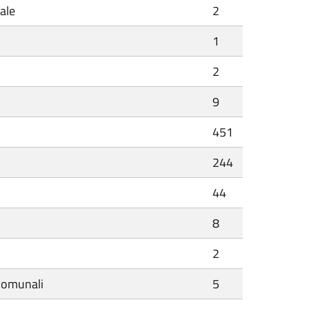
ale
2
1
2
9
451
244
44
8
2
 comunali
5