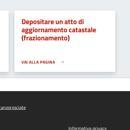
Depositare un atto di
aggiornamento catastale
(frazionamento)
VAI ALLA PAGINA
anzorosciate
Informativa privacy