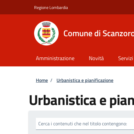
Salta al contenuto principale
Skip to footer content
Regione Lombardia
Comune di Scanzoro
Amministrazione
Novità
Servizi
Briciole di pane
Home
/
Urbanistica e pianificazione
Urbanistica e pian
Cerca i contenuti che nel titolo contengono: