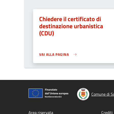
Chiedere il certificato di
destinazione urbanistica
(CDU)
VAI ALLA PAGINA
Comune di Sc
Area riservata
Crediti