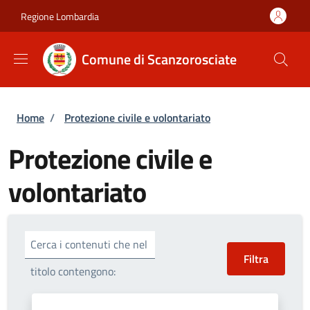
Salta al contenuto principale
Skip to footer content
Regione Lombardia
Comune di Scanzorosciate
Briciole di pane
Home
/
Protezione civile e volontariato
Protezione civile e
volontariato
Cerca i contenuti che nel
titolo contengono: