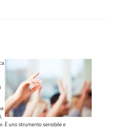
ca
i
na
,
ni. È uno strumento sensibile e