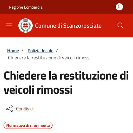
Salta al contenuto principale
Skip to footer content
Regione Lombardia
Comune di Scanzorosciate
Briciole di pane
Home
/
Polizia locale
/
Chiedere la restituzione di veicoli rimossi
Chiedere la restituzione di
veicoli rimossi
Condividi
Normativa di riferimento