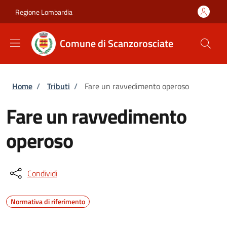
Salta al contenuto principale
Skip to footer content
Regione Lombardia
Comune di Scanzorosciate
Briciole di pane
Home
/
Tributi
/
Fare un ravvedimento operoso
Fare un ravvedimento
operoso
Condividi
Normativa di riferimento