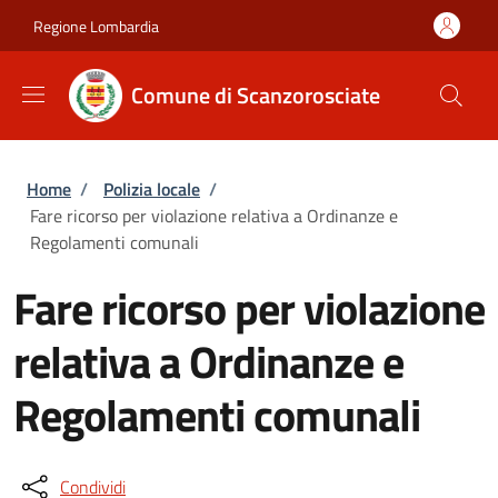
Salta al contenuto principale
Skip to footer content
Regione Lombardia
Comune di Scanzorosciate
Briciole di pane
Home
/
Polizia locale
/
Fare ricorso per violazione relativa a Ordinanze e
Regolamenti comunali
Fare ricorso per violazione
relativa a Ordinanze e
Regolamenti comunali
Condividi