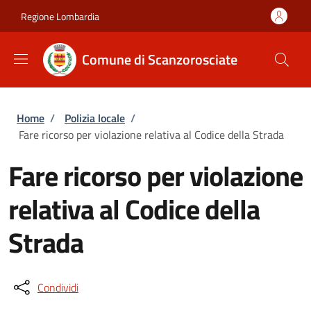
Salta al contenuto principale
Skip to footer content
Regione Lombardia
Comune di Scanzorosciate
Briciole di pane
Home
/
Polizia locale
/
Fare ricorso per violazione relativa al Codice della Strada
Fare ricorso per violazione
relativa al Codice della
Strada
Condividi