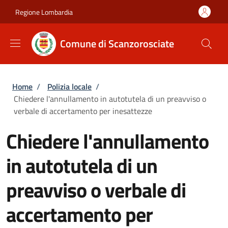
Salta al contenuto principale
Skip to footer content
Regione Lombardia
Comune di Scanzorosciate
Briciole di pane
Home
/
Polizia locale
/
Chiedere l'annullamento in autotutela di un preavviso o
verbale di accertamento per inesattezze
Chiedere l'annullamento
in autotutela di un
preavviso o verbale di
accertamento per