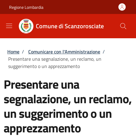
Salta al contenuto principale
Skip to footer content
Regione Lombardia
Comune di Scanzorosciate
Briciole di pane
Home
/
Comunicare con l'Amministrazione
/
Presentare una segnalazione, un reclamo, un
suggerimento o un apprezzamento
Presentare una
segnalazione, un reclamo,
un suggerimento o un
apprezzamento