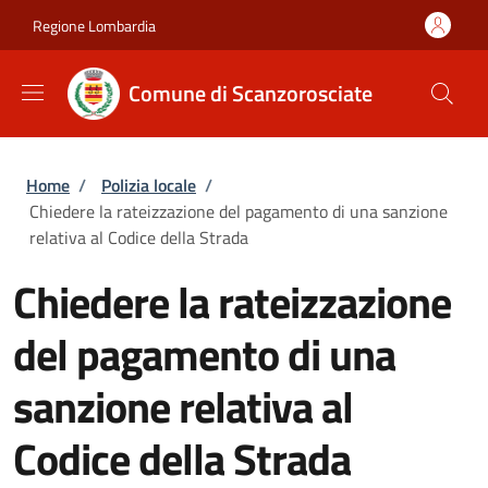
Salta al contenuto principale
Skip to footer content
Regione Lombardia
Comune di Scanzorosciate
Briciole di pane
Home
/
Polizia locale
/
Chiedere la rateizzazione del pagamento di una sanzione
relativa al Codice della Strada
Chiedere la rateizzazione
del pagamento di una
sanzione relativa al
Codice della Strada