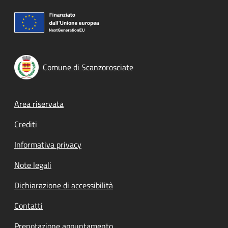
Comune di Scanzorosciate
Footer menu
Area riservata
Crediti
Informativa privacy
Note legali
Dichiarazione di accessibilità
Contatti
Prenotazione appuntamento