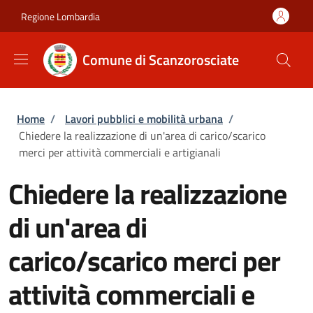
Salta al contenuto principale
Skip to footer content
Regione Lombardia
Comune di Scanzorosciate
Briciole di pane
Home
/
Lavori pubblici e mobilità urbana
/
Chiedere la realizzazione di un'area di carico/scarico
merci per attività commerciali e artigianali
Chiedere la realizzazione
di un'area di
carico/scarico merci per
attività commerciali e