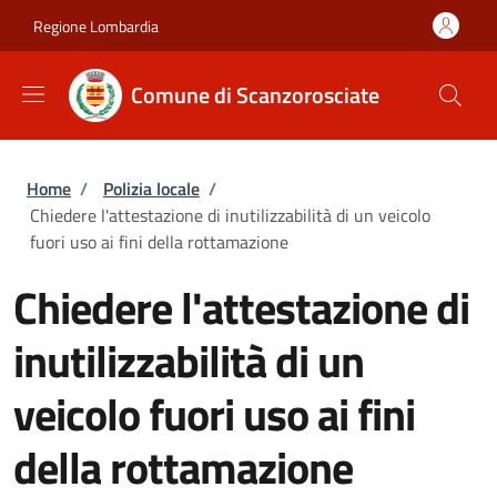
Salta al contenuto principale
Skip to footer content
Regione Lombardia
Comune di Scanzorosciate
Briciole di pane
Home
/
Polizia locale
/
Chiedere l'attestazione di inutilizzabilità di un veicolo
fuori uso ai fini della rottamazione
Chiedere l'attestazione di
inutilizzabilità di un
veicolo fuori uso ai fini
della rottamazione