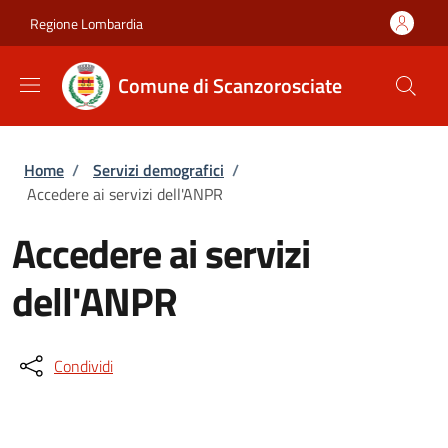
Salta al contenuto principale
Skip to footer content
Regione Lombardia
Comune di Scanzorosciate
Briciole di pane
Home
/
Servizi demografici
/
Accedere ai servizi dell'ANPR
Accedere ai servizi
dell'ANPR
Condividi