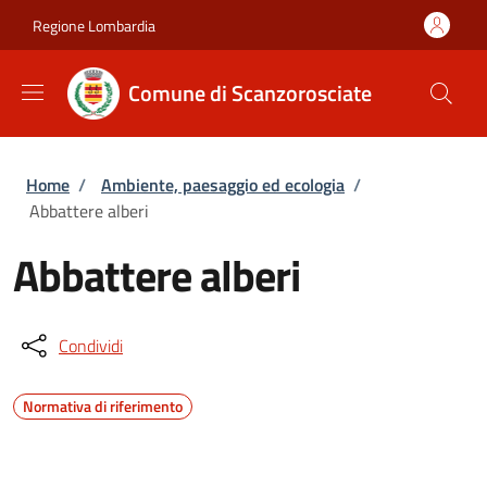
Salta al contenuto principale
Skip to footer content
Regione Lombardia
Comune di Scanzorosciate
Briciole di pane
Home
/
Ambiente, paesaggio ed ecologia
/
Abbattere alberi
Abbattere alberi
Condividi
Normativa di riferimento