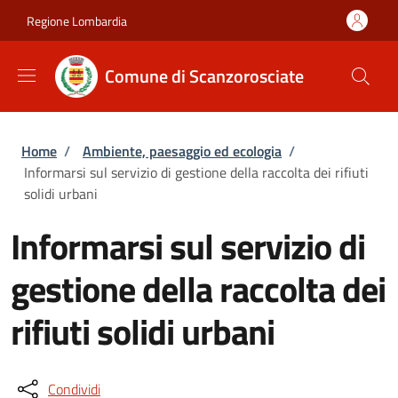
Salta al contenuto principale
Skip to footer content
Regione Lombardia
Comune di Scanzorosciate
Briciole di pane
Home
/
Ambiente, paesaggio ed ecologia
/
Informarsi sul servizio di gestione della raccolta dei rifiuti
solidi urbani
Informarsi sul servizio di
gestione della raccolta dei
rifiuti solidi urbani
Condividi