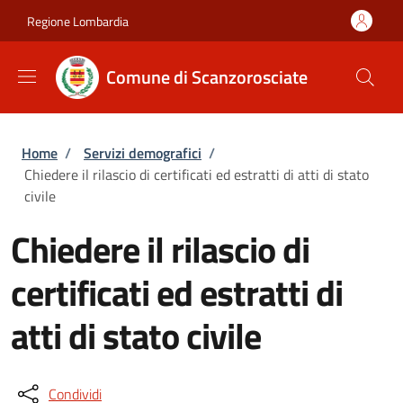
Salta al contenuto principale
Skip to footer content
Regione Lombardia
Comune di Scanzorosciate
Briciole di pane
Home
/
Servizi demografici
/
Chiedere il rilascio di certificati ed estratti di atti di stato
civile
Chiedere il rilascio di
certificati ed estratti di
atti di stato civile
Condividi