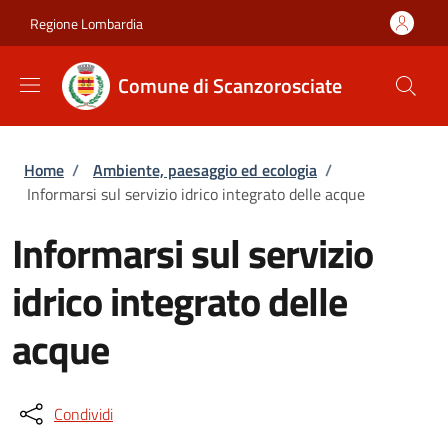
Salta al contenuto principale
Skip to footer content
Regione Lombardia
Comune di Scanzorosciate
Briciole di pane
Home
/
Ambiente, paesaggio ed ecologia
/
Informarsi sul servizio idrico integrato delle acque
Informarsi sul servizio
idrico integrato delle
acque
Condividi