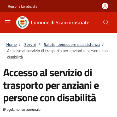
Salta al contenuto principale
Skip to footer content
Regione Lombardia
Comune di Scanzorosciate
Briciole di pane
Home
/
Servizi
/
Salute, benessere e assistenza
/
Accesso al servizio di trasporto per anziani e persone con
disabilità
Accesso al servizio di
trasporto per anziani e
persone con disabilità
(Regolamento comunale)