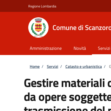
Salta al contenuto principale
Skip to footer content
Regione Lombardia
Comune di Scanzoro
Amministrazione
Novità
Servizi
Briciole di pane
Home
/
Servizi
/
Catasto e urbanistica
/
G
Gestire materiali
da opere soggette
trasmissione del p