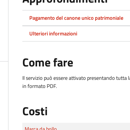
Pagamento del canone unico patrimoniale
Ulteriori informazioni
Come fare
Il servizio può essere attivato presentando tutta
in formato PDF.
Costi
Tipo di pagamento
Importo
Marca da bollo