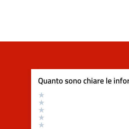
Quanto sono chiare le info
Valutazione
Valuta 5 stelle su 5
Valuta 4 stelle su 5
Valuta 3 stelle su 5
Valuta 2 stelle su 5
Valuta 1 stelle su 5