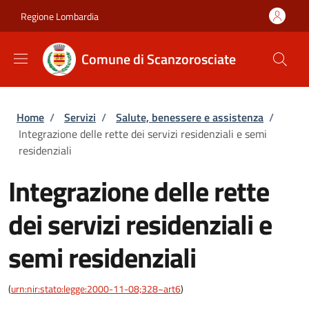
Salta al contenuto principale
Skip to footer content
Regione Lombardia
Comune di Scanzorosciate
Briciole di pane
Home
/
Servizi
/
Salute, benessere e assistenza
/
Integrazione delle rette dei servizi residenziali e semi
residenziali
Integrazione delle rette
dei servizi residenziali e
semi residenziali
(
urn:nir:stato:legge:2000-11-08;328~art6
)