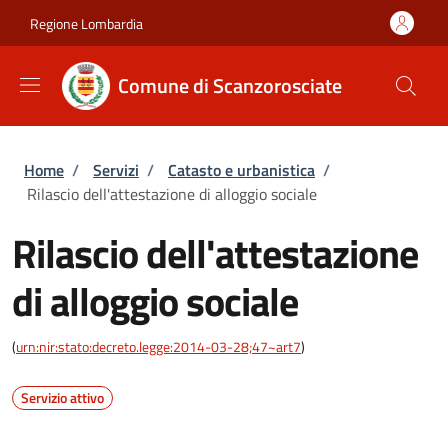
Salta al contenuto principale
Skip to footer content
Regione Lombardia
Comune di Scanzorosciate
Briciole di pane
Home
/
Servizi
/
Catasto e urbanistica
/
Rilascio dell'attestazione di alloggio sociale
Rilascio dell'attestazione
di alloggio sociale
(
urn:nir:stato:decreto.legge:2014-03-28;47~art7
)
Servizio attivo