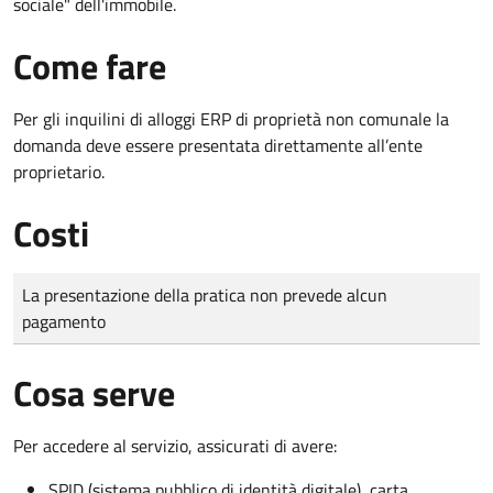
sociale" dell'immobile.
Come fare
Per gli inquilini di alloggi ERP di proprietà non comunale la
domanda deve essere presentata direttamente all’ente
proprietario.
Costi
Tipo di pagamento
Importo
La presentazione della pratica non prevede alcun
pagamento
Cosa serve
Per accedere al servizio, assicurati di avere:
SPID (sistema pubblico di identità digitale), carta