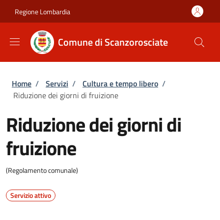
Salta al contenuto principale
Skip to footer content
Regione Lombardia
Comune di Scanzorosciate
Briciole di pane
Home
/
Servizi
/
Cultura e tempo libero
/
Riduzione dei giorni di fruizione
Riduzione dei giorni di
fruizione
(Regolamento comunale)
Servizio attivo