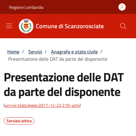
Salta al contenuto principale
Skip to footer content
Regione Lombardia
Comune di Scanzorosciate
Briciole di pane
Home
/
Servizi
/
Anagrafe e stato civile
/
Presentazione delle DAT da parte del disponente
Presentazione delle DAT
da parte del disponente
(
urn:nir:stato:legge:2017-12-22;219~art4
)
Servizio attivo