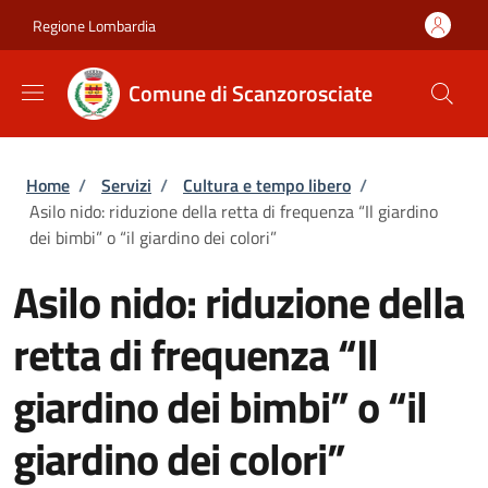
Salta al contenuto principale
Skip to footer content
Regione Lombardia
Comune di Scanzorosciate
Briciole di pane
Home
/
Servizi
/
Cultura e tempo libero
/
Asilo nido: riduzione della retta di frequenza “Il giardino
dei bimbi” o “il giardino dei colori”
Asilo nido: riduzione della
retta di frequenza “Il
giardino dei bimbi” o “il
giardino dei colori”