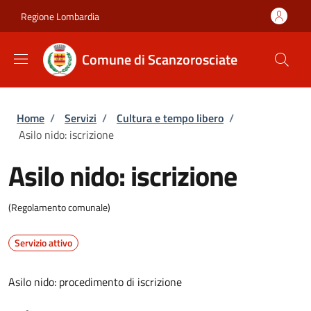
Salta al contenuto principale
Skip to footer content
Regione Lombardia
Comune di Scanzorosciate
Briciole di pane
Home
/
Servizi
/
Cultura e tempo libero
/
Asilo nido: iscrizione
Asilo nido: iscrizione
(Regolamento comunale)
Servizio attivo
Asilo nido: procedimento di iscrizione